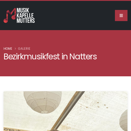
HOME
GALERIE
Bezirkmusikfest in Natters